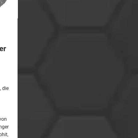
er
 die
 von
nger
hit,