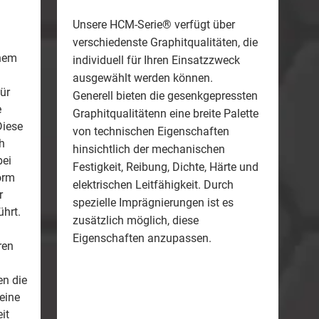
Unsere HCM-Serie® verfügt über
verschiedenste Graphitqualitäten, die
chem
individuell für Ihren Einsatzzweck
ausgewählt werden können.
ür
Generell bieten die gesenkgepressten
e
Graphitqualitätenn eine breite Palette
Diese
von technischen Eigenschaften
h
hinsichtlich der mechanischen
bei
Festigkeit, Reibung, Dichte, Härte und
orm
elektrischen Leitfähigkeit. Durch
r
spezielle Imprägnierungen ist es
hrt.
zusätzlich möglich, diese
Eigenschaften anzupassen.
ren
en die
eine
it