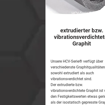
HCV-Serie
®
extrudierter bzw.
vibrationsverdichtet
Graphit
Unsere HCV-Serie® verfügt über
verschiedenste Graphitqualitäten,
sowohl extrudiert als auch
vibrationsverdichtet sind.
Der extrudierte bzw.
vibrationsverdichtete Graphit ist
den Festigkeitswerten etwas geri
als der isostatisch gepresste Grap