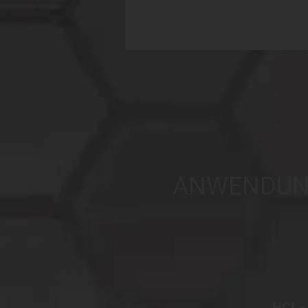
ANWENDUNG
HCI –