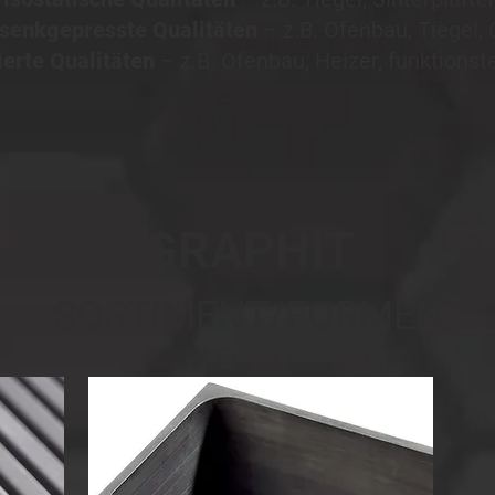
senkgepresste Qualitäten
– z.B. Ofenbau, Tiegel
ierte Qualitäten
– z.B. Ofenbau, Heizer, funktionste
GRAPHIT
SORTIMENT/FORMEN