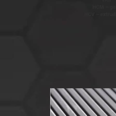
HCM – ge
HCV – extrud