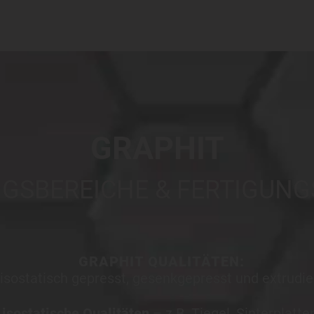
GRAPHIT
SBEREICHE & FERTIGUN
GRAPHIT QUALITÄTEN:
isostatisch gepresst, gesenkgepresst und extrudie
 isostatische Qualitäten
– z.B. Tiegel, Sinterplatte