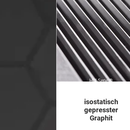
HCI-Serie
®
isostatisch
gepresster
Graphit