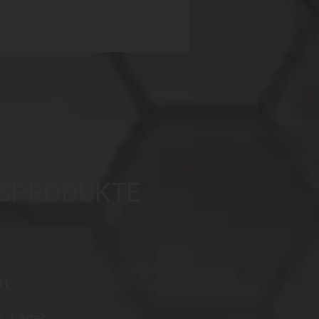
GSPRODUKTE
rt
n, Lager