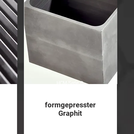
HCM-Serie
®
formgepresster
Graphit